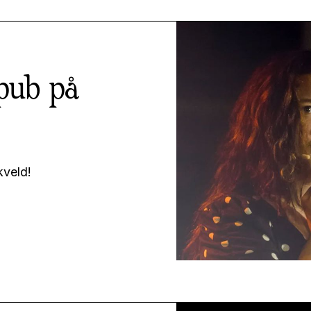
pub på
kveld!