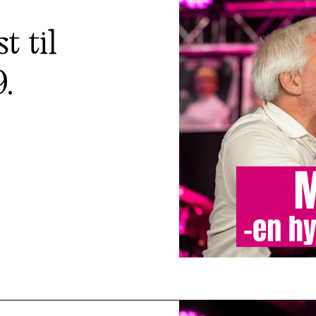
t til
9.