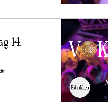
g 14.
da!