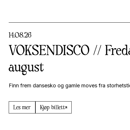
14
.
08
.
26
VOKSENDISCO // Freda
august
Finn frem dansesko og gamle moves fra storhetsti
Les mer
Kjøp billett