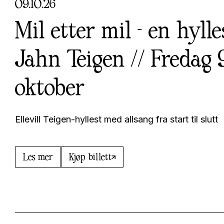
09
.
10
.
26
Mil etter mil - en hylles
Jahn Teigen // Fredag 
oktober
Ellevill Teigen-hyllest med allsang fra start til slutt
Les mer
Kjøp billett