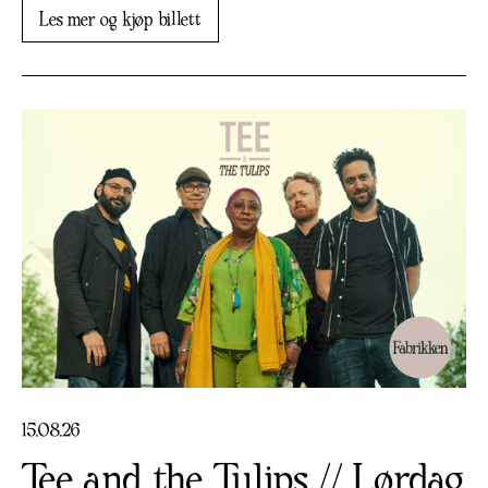
Les mer og kjøp billett
15
.
08
.
26
Tee and the Tulips // Lørdag