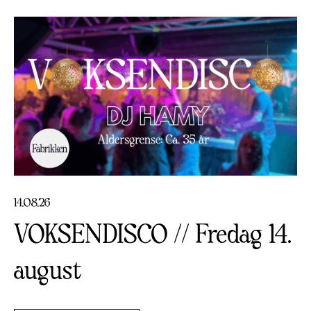
14
.
08
.
26
VOKSENDISCO // Fredag 14.
august