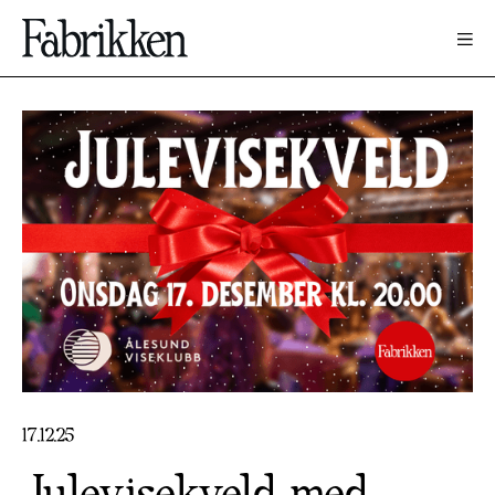
17
.
12
.
25
Julevisekveld med