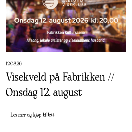
12
.
08
.
26
Visekveld på Fabrikken //
Onsdag 12. august
Les mer og kjøp billett