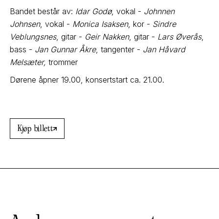
Bandet består av:
Idar Godø
, vokal -
Johnnen
Johnsen
, vokal -
Monica Isaksen
, kor -
Sindre
Veblungsnes
, gitar -
Geir Nakken
, gitar -
Lars Øverås
,
bass -
Jan Gunnar Åkre
, tangenter -
Jan Håvard
Melsæter,
trommer
Dørene åpner 19.00, konsertstart ca. 21.00.
Kjøp billett