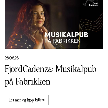
28
.
08
.
26
FjordCadenza: Musikalpub
på Fabrikken
Les mer og kjøp billett