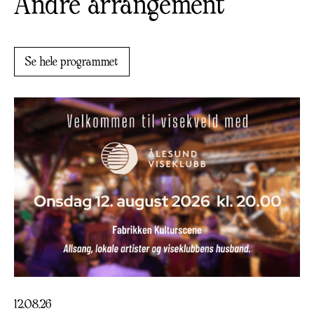
Andre arrangement
Se hele programmet
12
.
08
.
26