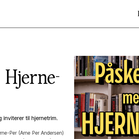
Hjerne-
nviterer til hjernetrim.
erne-Per (Arne Per Andersen)