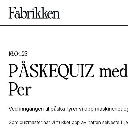
16
.
04
.
25
PÅSKEQUIZ med 
Per
Ved inngangen til påska fyrer vi opp maskineriet og i
Som quizmaster har vi trukket opp av hatten selveste Hj