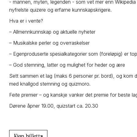
- mannen, myten, legenden - som vet mer enn Wikipedia 
nyfrelste quizere og erfarne kunnskapskrigere.
Hva er i vente?
– Allmennkunnskap og aktuelle nyheter
– Musikalske perler og overraskelser
– Egenproduserte spesialkategorier som (foreløpig) er t
– God stemning, latter og mulighet for heder og ære
Sett sammen et lag (maks 6 personer pr. bord), og kom de
med knallgod stemning og quizmoro.
Feite premier – og kanskje vanker det premie for beste 
Dørene åpner 19.00, quizstart ca. 20.30
Kjøp billett