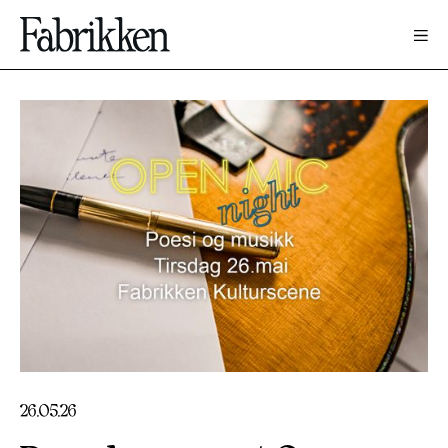
26
.
05
.
26