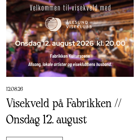
12
.
08
.
26
Visekveld på Fabrikken //
Onsdag 12. august