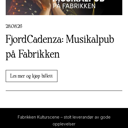
28
.
08
.
26
FjordCadenza: Musikalpub
på Fabrikken
Les mer og kjøp billett
Fabrikken Kulturscene – stolt leverandør av gode
opplevelser