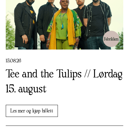
15
.
08
.
26
Tee and the Tulips // Lørdag
15. august
Les mer og kjøp billett