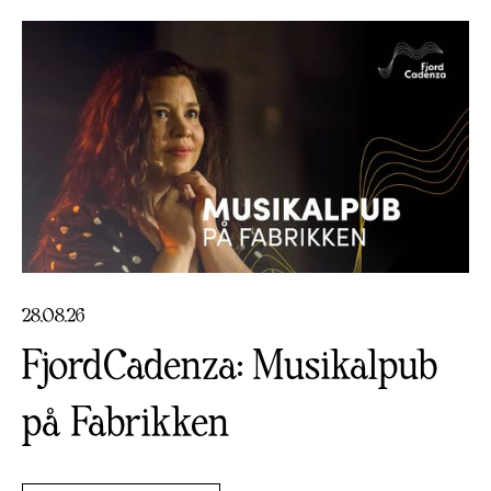
28
.
08
.
26
FjordCadenza: Musikalpub
på Fabrikken