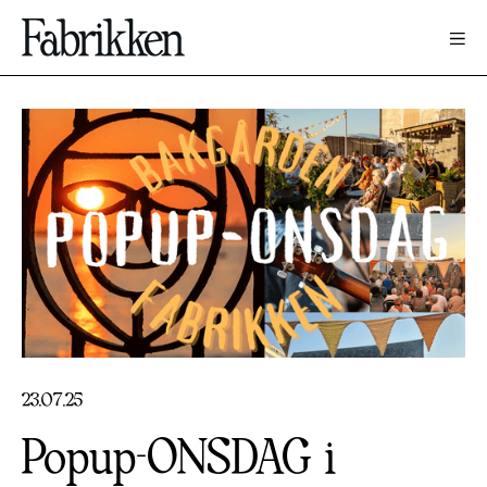
23
.
07
.
25
Popup-ONSDAG i