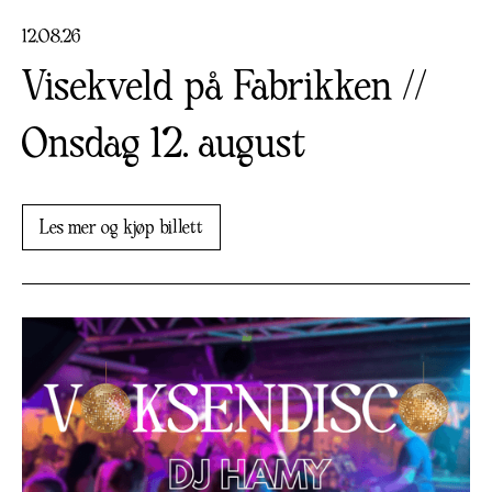
12
.
08
.
26
Visekveld på Fabrikken //
Onsdag 12. august
Les mer og kjøp billett