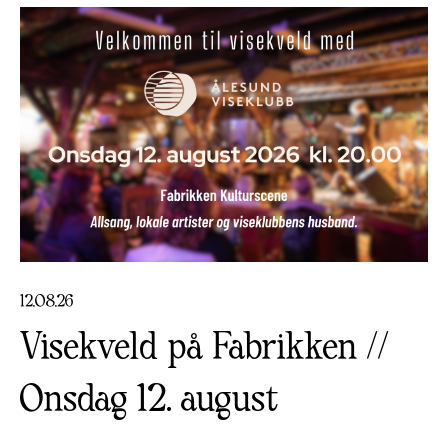
12
.
08
.
26
Visekveld på Fabrikken //
Onsdag 12. august