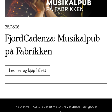
28
.
08
.
26
FjordCadenza: Musikalpub
på Fabrikken
Les mer og kjøp billett
Fabrikken Kulturscene – stolt leverandør av gode