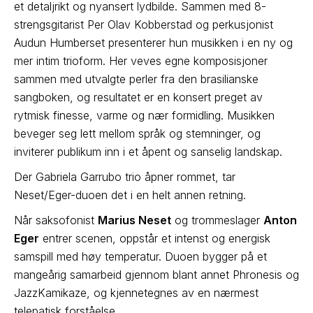
et detaljrikt og nyansert lydbilde. Sammen med 8-
strengsgitarist Per Olav Kobberstad og perkusjonist
Audun Humberset presenterer hun musikken i en ny og
mer intim trioform. Her veves egne komposisjoner
sammen med utvalgte perler fra den brasilianske
sangboken, og resultatet er en konsert preget av
rytmisk finesse, varme og nær formidling. Musikken
beveger seg lett mellom språk og stemninger, og
inviterer publikum inn i et åpent og sanselig landskap.
Der Gabriela Garrubo trio åpner rommet, tar
Neset/Eger-duoen det i en helt annen retning.
Når saksofonist
Marius Neset
og trommeslager
Anton
Eger
entrer scenen, oppstår et intenst og energisk
samspill med høy temperatur. Duoen bygger på et
mangeårig samarbeid gjennom blant annet Phronesis og
JazzKamikaze, og kjennetegnes av en nærmest
telepatisk forståelse.