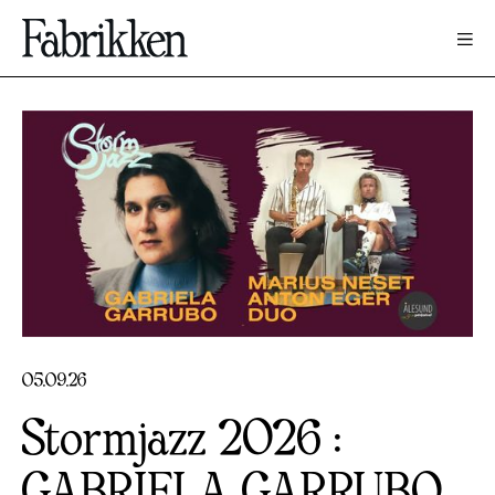
05
.
09
.
26
Stormjazz 2026 :
GABRIELA GARRUBO