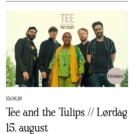
15
.
08
.
26
Tee and the Tulips // Lørdag
15. august