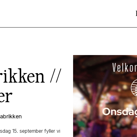
rikken //
er
abrikken
dag 15. september fyller vi