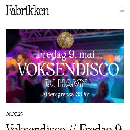
09
.
05
.
25
Voksendisco // Fredag 9.