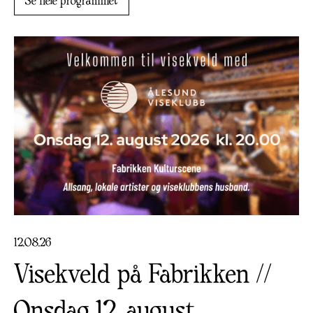
Se hele programmet
12
.
08
.
26
Visekveld på Fabrikken //
Onsdag 12. august