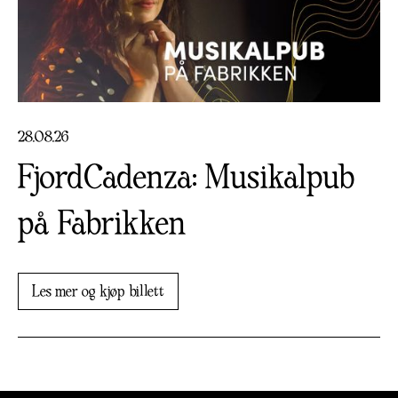
28
.
08
.
26
FjordCadenza: Musikalpub
på Fabrikken
Les mer og kjøp billett